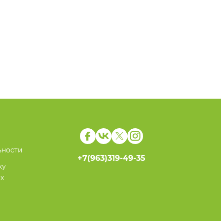
ьности
+7(963)319-49-35
ку
х