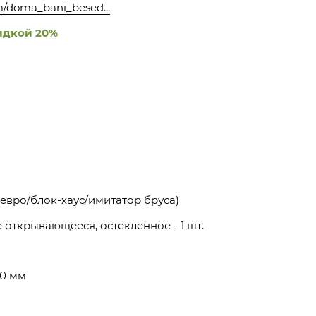
om/doma_bani_besed...
идкой 20%
(евро/блок-хаус/имитатор бруса)
е открывающееся, остекленное - 1 шт.
40 мм