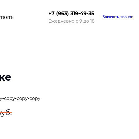
+7 (963) 319-49-35
такты
Заказать звонок
Ежедневно с 9 до 18
ке
y-copy-copy-copy
руб.