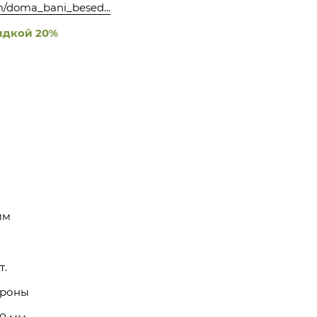
om/doma_bani_besed...
идкой 20%
мм
т.
ороны