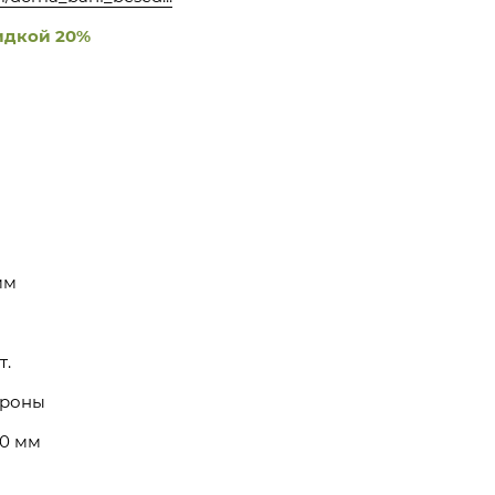
идкой 20%
мм
т.
ороны
40 мм